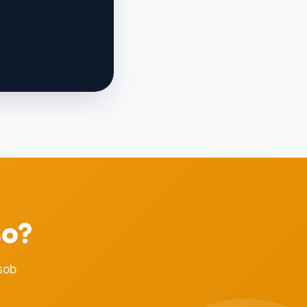
so?
sob