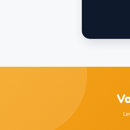
Assista no nosso can
Va
Le