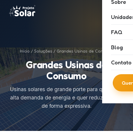
Sobre
Unidade
FAQ
Blog
Início
/
Soluções
/ Grandes Usinas de Consumo
Grandes Usinas de
Contato
Consumo
Quer
Usinas solares de grande porte para quem tem
alta demanda de energia e quer reduzir custos
de forma expressiva.