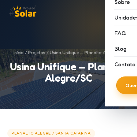
Sobre
Unidade
FAQ
Blog
Início
/
Projetos
/ Usina Unifique — Planalto Alegre/SC
Usina Unifique — Planalto
Contato
Alegre/SC
Quer
PLANALTO ALEGRE / SANTA CATARINA