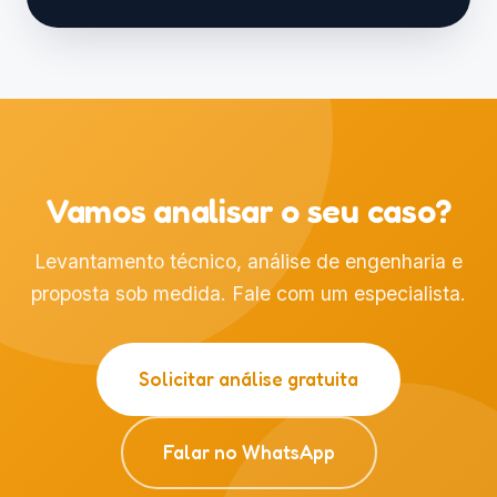
Assista no nosso canal do YouTube
Vamos analisar o seu caso?
Levantamento técnico, análise de engenharia e
proposta sob medida. Fale com um especialista.
Solicitar análise gratuita
Falar no WhatsApp